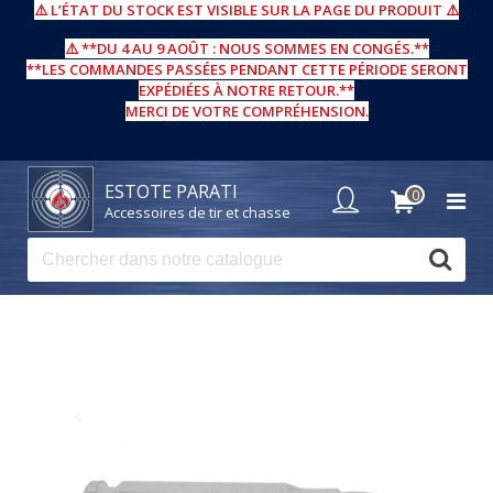
⚠️
L’ÉTAT DU STOCK EST VISIBLE SUR LA PAGE DU PRODUIT
⚠️
⚠️ **DU 4 AU 9 AOÛT : NOUS SOMMES EN CONGÉS.**
**LES COMMANDES PASSÉES PENDANT CETTE PÉRIODE SERONT
EXPÉDIÉES À NOTRE RETOUR.**
MERCI DE VOTRE COMPRÉHENSION.
ESTOTE PARATI
0
Accessoires de tir et chasse