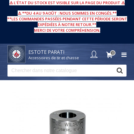
⚠️
L’ÉTAT DU STOCK EST VISIBLE SUR LA PAGE DU PRODUIT
⚠️
⚠️ **DU 4 AU 9 AOÛT : NOUS SOMMES EN CONGÉS.**
**LES COMMANDES PASSÉES PENDANT CETTE PÉRIODE SERONT
EXPÉDIÉES À NOTRE RETOUR.**
MERCI DE VOTRE COMPRÉHENSION.
ESTOTE PARATI
0
Accessoires de tir et chasse